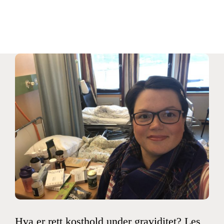
Skip
to
content
Hva er rett kosthold under graviditet? Les