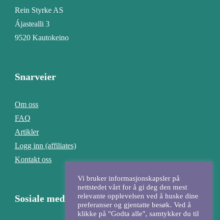
Rein Styrke AS
Ájastealli 3
9520 Kautokeino
Snarveier
Om oss
FAQ
Artikler
Logg inn (affiliates)
Kontakt oss
Vi bruker informasjonskapsler på
nettstedet vårt for å gi deg den mest
relevante opplevelsen ved å huske dine
Sosiale medier
preferanser og gjentatte besøk. Ved å
klikke på "Godta alle", samtykker du til