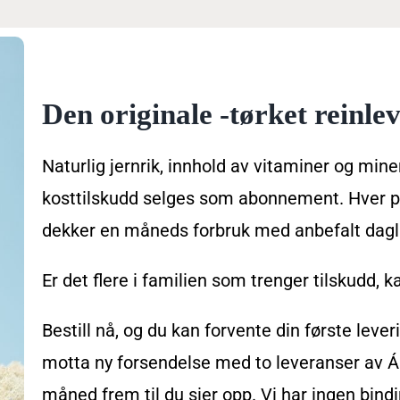
Den originale -tørket reinlev
Naturlig jernrik, innhold av vitaminer og miner
kosttilskudd selges som abonnement. Hver pa
dekker en måneds forbruk med anbefalt dagli
Er det flere i familien som trenger tilskudd, ka
Bestill nå, og du kan forvente din første lever
motta ny forsendelse med to leveranser av Á
måned frem til du sier opp. Vi har ingen bind