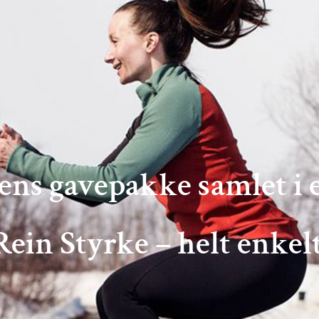
ens gavepakke samlet i 
Rein Styrke – helt enkelt