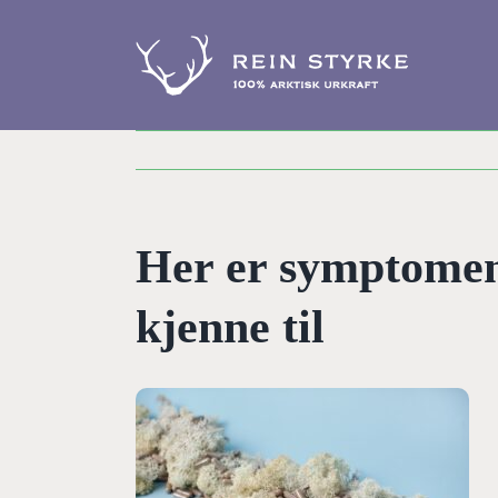
Skip
to
content
Her er symptomen
kjenne til