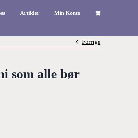
ss
Artikler
Min Konto
Forrige
i som alle bør