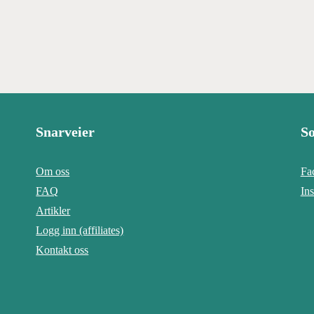
Snarveier
So
Om oss
Fa
FAQ
In
Artikler
Logg inn (affiliates)
Kontakt oss