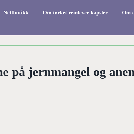
Nettbutikk
Om tørket reinlever kapsler
Om o
e på jernmangel og anem