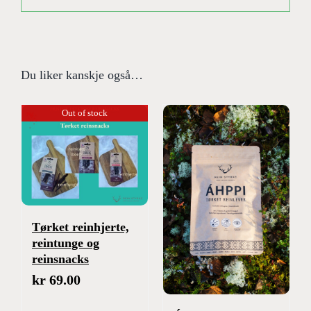
Du liker kanskje også…
Out of stock
Tørket reinhjerte,
reintunge og
reinsnacks
kr
69.00