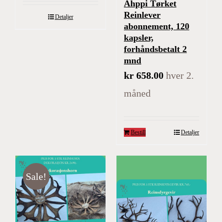
Áhppi Tørket
Reinlever
Detaljer
abonnement, 120
kapsler,
forhåndsbetalt 2
mnd
kr
658.00
hver 2.
måned
Bestill
Detaljer
Sale!