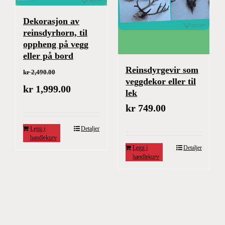
Dekorasjon av
reinsdyrhorn, til
oppheng på vegg
eller på bord
Reinsdyrgevir som
kr
2,490.00
veggdekor eller til
Opprinnelig
Nåværende
kr
1,999.00
lek
pris
pris
kr
749.00
var:
er:
Legg i
Detaljer
handlekurv
kr 2,490.00.
kr 1,999.00.
Legg i
Detaljer
handlekurv