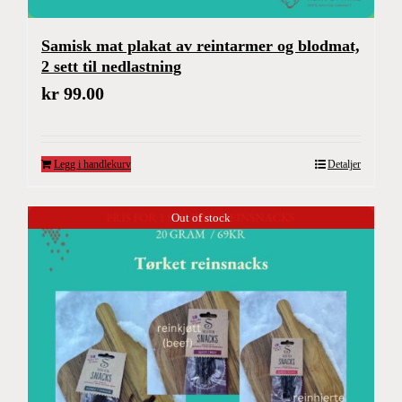
Samisk mat plakat av reintarmer og blodmat,
2 sett til nedlastning
kr
99.00
Legg i handlekurv
Detaljer
Out of stock