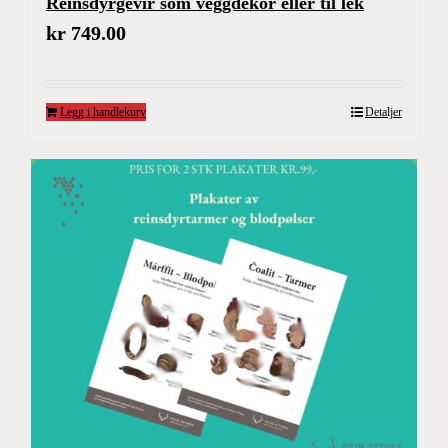
Reinsdyrgevir som veggdekor eller til lek
kr
749.00
Legg i handlekurv
Detaljer