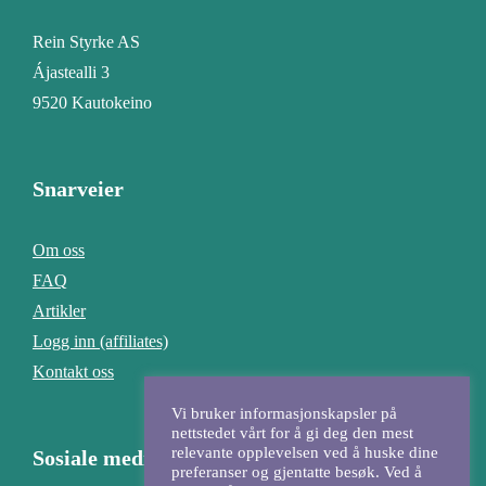
Rein Styrke AS
Ájastealli 3
9520 Kautokeino
Snarveier
Om oss
FAQ
Artikler
Logg inn (affiliates)
Kontakt oss
Vi bruker informasjonskapsler på
nettstedet vårt for å gi deg den mest
relevante opplevelsen ved å huske dine
Sosiale medier
preferanser og gjentatte besøk. Ved å