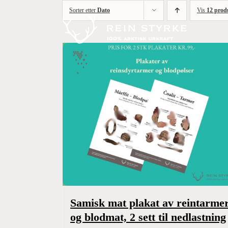
Skip
Sorter etter
Dato
Vis
12 prod
to
content
Samisk mat plakat av reintarme
og blodmat, 2 sett til nedlastning