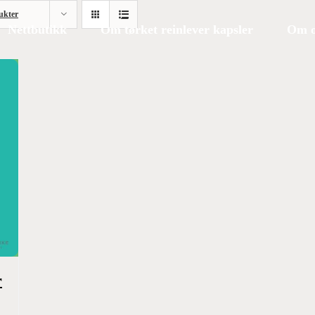
ukter
Nettbutikk
Om tørket reinlever kapsler
Om o
r