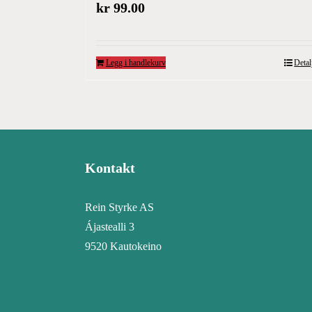
kr
99.00
Legg i handlekurv
Detal
Kontakt
Rein Styrke AS
Ájastealli 3
9520 Kautokeino