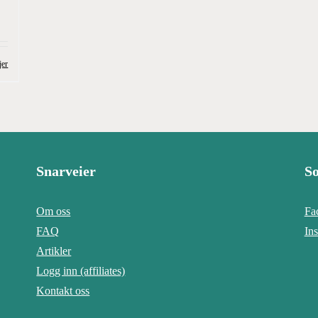
jer
Snarveier
So
Om oss
Fa
FAQ
In
Artikler
Logg inn (affiliates)
Kontakt oss