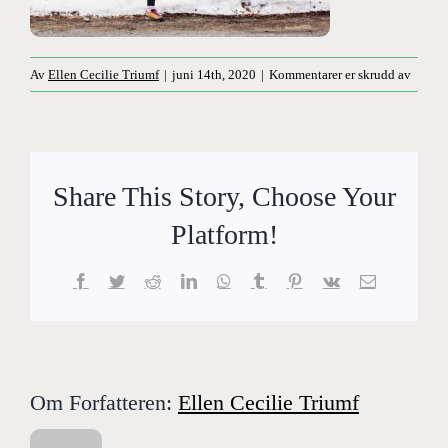
for
Av
Ellen Cecilie Triumf
|
juni 14th, 2020
|
Kommentarer er skrudd av
reinsty
371-
web
Share This Story, Choose Your
Platform!
Facebook
Twitter
Reddit
LinkedIn
WhatsApp
Tumblr
Pinterest
Vk
E-
post
Om Forfatteren:
Ellen Cecilie Triumf