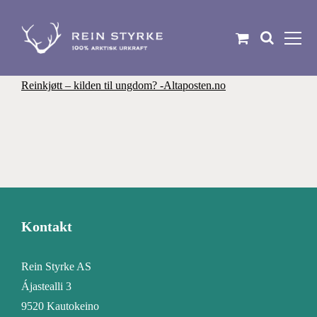
Skip
to
content
Reinkjøtt – kilden til ungdom? -Altaposten.no
Kontakt
Rein Styrke AS
Ájastealli 3
9520 Kautokeino