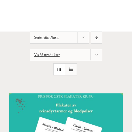
Skip
to
content
Sorter etter
Navn
Vis
36 produkter