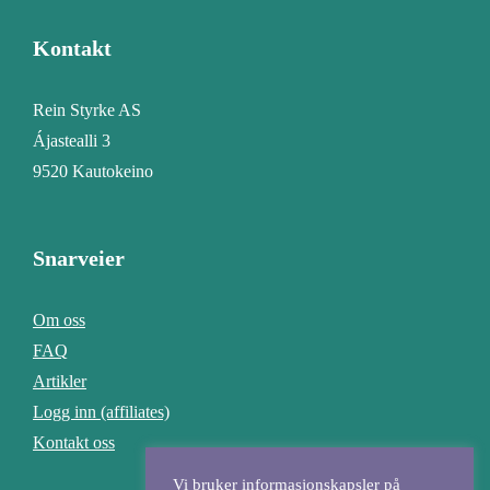
Kontakt
Rein Styrke AS
Ájastealli 3
9520 Kautokeino
Snarveier
Om oss
FAQ
Artikler
Logg inn (affiliates)
Kontakt oss
Vi bruker informasjonskapsler på