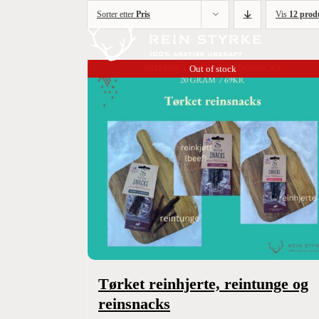
Skip
Sorter etter
Pris
Vis
12 prod
to
content
Out of stock
Tørket reinhjerte, reintunge og
reinsnacks