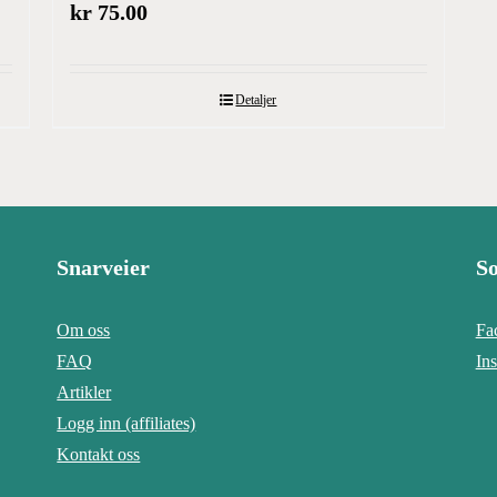
kr
75.00
Detaljer
Snarveier
So
Om oss
Fa
FAQ
In
Artikler
Logg inn (affiliates)
Kontakt oss