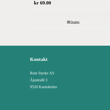
kr
69.00
Detaljer
Kontakt
Rein Styrke AS
Ájastealli 3
9520 Kautokeino