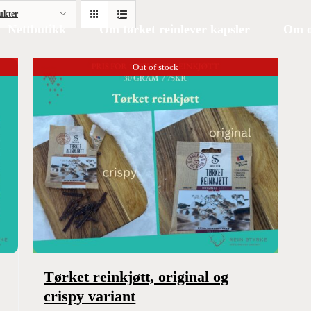
ukter
Nettbutikk
Om tørket reinlever kapsler
Om o
Out of stock
Tørket reinkjøtt, original og
crispy variant