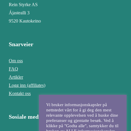
Rein Styrke AS
Ájastealli 3
9520 Kautokeino
Snarveier
Om oss
FAQ
Artikler
Logg inn (affiliates)
Kontakt oss
Vi bruker informasjonskapsler på
nettstedet vårt for å gi deg den mest
relevante opplevelsen ved å huske dine
Sosiale medier
preferanser og gjentatte besøk. Ved å
klikke på "Godta alle", samtykker du til