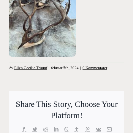
Av
Ellen Cecilie Triumf
|
februar 5th, 2024
|
0 Kommentarer
Share This Story, Choose Your
Platform!
Facebook
Twitter
Reddit
LinkedIn
WhatsApp
Tumblr
Pinterest
Vk
E-