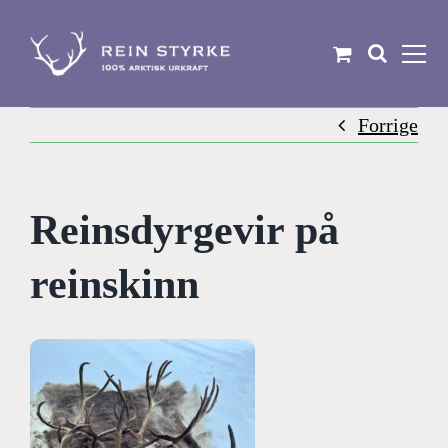
Skip
to
content
Forrige
Reinsdyrgevir på
reinskinn